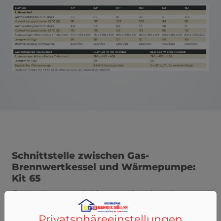
Schnittstelle zwischen Gas-
Brennwertkessel und Wärmepumpe:
Kit 65
Geringe Kosten, wenig Montageaufwand und kaum
zusätzlicher Platzbedarf: Mit dem Kit 65 wird der
Gas-Brennwertkessel in nur 30 Minuten hybridfähig. Die
Privatsphäre­einstellungen