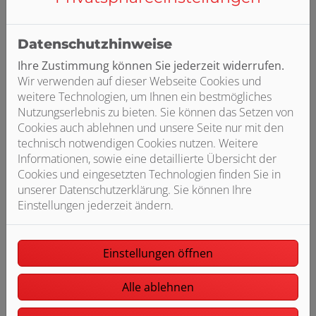
vormontierte Schnittstelle zwischen Kessel und
Wärmepumpe ist die optimale, gesetzeskonforme
Lösung bei Havarien oder budget- und zeitkritischen
Datenschutzhinweise
Modernisierungen. Ab Einbau des Kit 65 bleiben bis zu
Ihre Zustimmung können Sie jederzeit widerrufen.
fünf Jahre Zeit, den regenerativen Anteil von 65 % –
Wir verwenden auf dieser Webseite Cookies und
in dem Fall die Wärmepumpen-Außeneinheit –
weitere Technologien, um Ihnen ein bestmögliches
nachzurüsten.
Nutzungserlebnis zu bieten. Sie können das Setzen von
Vorteile von Kit 65
Cookies auch ablehnen und unsere Seite nur mit den
technisch notwendigen Cookies nutzen. Weitere
• Hybridtechnologie: zukunftssichere Hybridheizung
Informationen, sowie eine detaillierte Übersicht der
kombiniert Gas-Brennwert mit Wärmepumpe
Cookies und eingesetzten Technologien finden Sie in
• Günstiger Problemlöser: bei Havarien kann schnell
unserer Datenschutzerklärung. Sie können Ihre
geholfen werden, die Nachrüstung einer Wärmepumpe
Einstellungen jederzeit ändern.
ist später möglich
• Gesetzeskonform: Einhaltung der 65-%-erneuerbare-
Energien-Vorgabe
Einstellungen öffnen
• Schnell & intuitiv: Installation hinter dem Kessel,
Montagezeit ca. 30 Minuten
Alle ablehnen
• Innovativ: derzeit keine vergleichbare Lösung auf dem
Heizungsmarkt