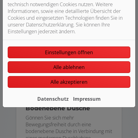
technisch notwendigen Cookies nutzen. Weitere
Informationen, sowie eine detaillierte Übersicht der
Cookies und eingesetzten Technologien finden Sie in
unserer Datenschutzerklärung. Sie können Ihre
Einstellungen jederzeit ändern.
Einstellungen öffnen
Alle ablehnen
Alle akzeptieren
Datenschutz
Impressum
Schön praktisch:
Bodenebene Dusche
Gönnen Sie sich mehr
Bewegungsfreiheit durch eine
bodenebene Dusche in Verbindung mit
einer modernen Duschkabine.